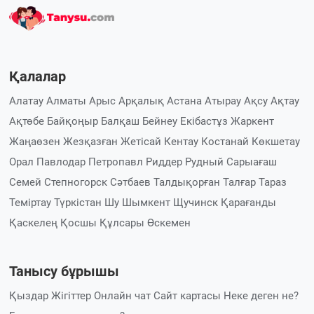
Қалалар
Алатау
Алматы
Арыс
Арқалық
Астана
Атырау
Ақсу
Ақтау
Ақтөбе
Байқоңыр
Балқаш
Бейнеу
Екібастұз
Жаркент
Жаңаөзен
Жезқазған
Жетісай
Кентау
Костанай
Көкшетау
Орал
Павлодар
Петропавл
Риддер
Рудный
Сарыағаш
Семей
Степногорск
Сәтбаев
Талдықорған
Талғар
Тараз
Теміртау
Түркістан
Шу
Шымкент
Щучинск
Қарағанды
Қаскелең
Қосшы
Құлсары
Өскемен
Танысу бұрышы
Қыздар
Жігіттер
Онлайн чат
Сайт картасы
Неке деген не?