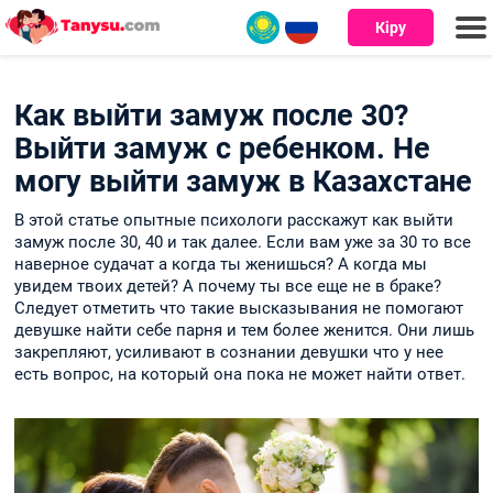
Кіру
Алатау
Алматы
Арыс
Арқалық
Астана
Атырау
Ақсу
Ақтау
Ақтөбе
Байқоңыр
Балқаш
Бейнеу
Екібастұз
Жаркент
Жаңаөзен
Жезқазған
Жетісай
Кентау
Костанай
Көкшетау
Орал
Павлодар
Петропавл
Риддер
Рудный
Сарыағаш
Семей
Степногорск
Сәтбаев
Талдықорған
Талғар
Тараз
Теміртау
Түркістан
Шу
Шымкент
Щучинск
Қарағанды
Қаскелең
Қосшы
Құлсары
Өскемен
Онлайн
Қыздар
Жігіттер
чат
Как выйти замуж после 30?
Выйти замуж с ребенком. Не
могу выйти замуж в Казахстане
В этой статье опытные психологи расскажут как выйти
замуж после 30, 40 и так далее. Если вам уже за 30 то все
наверное судачат а когда ты женишься? А когда мы
увидем твоих детей? А почему ты все еще не в браке?
Следует отметить что такие высказывания не помогают
девушке найти себе парня и тем более женится. Они лишь
закрепляют, усиливают в сознании девушки что у нее
есть вопрос, на который она пока не может найти ответ.