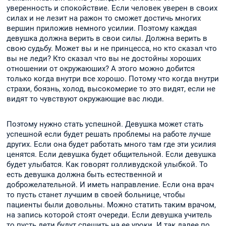
уверенность и спокойствие. Если человек уверен в своих
силах и не лезит на ражон то сможет достичь многих
вершин приложив немного усилии. Поэтому каждая
девушка должна верить в свои силы. Должна верить в
свою судьбу. Может вы и не принцесса, но кто сказал что
вы не леди? Кто сказал что вы не достойны хороших
отношении от окружаюших? А этого можно добится
только когда внутри все хорошо. Потому что когда внутри
страхи, боязнь, холод, высокомерие то это видят, если не
видят то чувствуют окружающие вас люди.
Поэтому нужно стать успешной. Девушка может стать
успешной если будет решать проблемы на работе лучше
других. Если она будет работать много там где эти усилия
ценятся. Если девушка будет общительной. Если девушка
будет улыбатся. Как говорят голливудской улыбкой. То
есть девушка должна быть естественной и
доброжелательной. И иметь направление. Если она врач
то пусть станет лучшим в своей больнице, чтобы
пациенты были довольны. Можно статить таким врачом,
на запись которой стоят очереди. Если девушка учитель
то пусть дети будут спешить на ее уроки. И так далее по