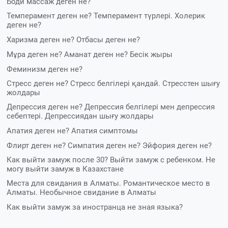
Боди массаж деген не?
Темперамент деген не? Темперамент түрлері. Холерик
деген не?
Харизма деген не?
Отбасы деген не?
Мұра деген не? Аманат деген не?
Бесік жыры
Феминизм деген не?
Стресс деген не? Стресс белгілері қандай. Стресстен шығу
жолдары
Депрессия деген не? Депрессия белгілері мен депрессия
себептері. Депрессиядан шығу жолдары
Апатия деген не? Апатия симптомы
Флирт деген не? Симпатия деген не?
Эйфория деген не?
Как выйти замуж после 30? Выйти замуж с ребенком. Не
могу выйти замуж в Казахстане
Места для свидания в Алматы. Романтическое место в
Алматы. Необычное свидание в Алматы
Как выйти замуж за иностранца не зная языка?