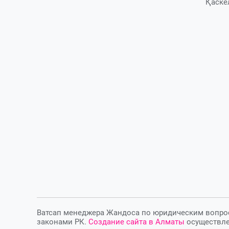
Қаске
Ватсап менеджера Жандоса по юридическим вопросам
законами РК.
Создание сайта в Алматы
осуществлен