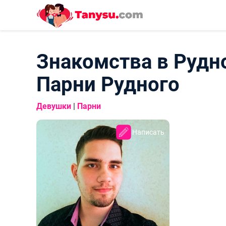
Алатау
Алматы
Арыс
Арқалық
Астана
Атырау
Ақсу
Ақтау
Ақтөбе
Байқоңыр
Балқаш
Бейнеу
Екібастұз
Жаркент
Жаңаөзен
Жезқазған
Жетісай
Кентау
Костанай
Көкшетау
Орал
Павлодар
Петропавл
Риддер
Рудный
Сарыағаш
Семей
Степногорск
Сәтбаев
Талдықорған
Талғар
Тараз
Теміртау
Түркістан
Шу
Шымкент
Щучинск
Қарағанды
Қаскелең
Қосшы
Құлсары
Өскемен
Онлайн
Девушки
Парни
чат
Знакомства в Рудн
Парни Рудного
Девушки
|
Парни
Написать