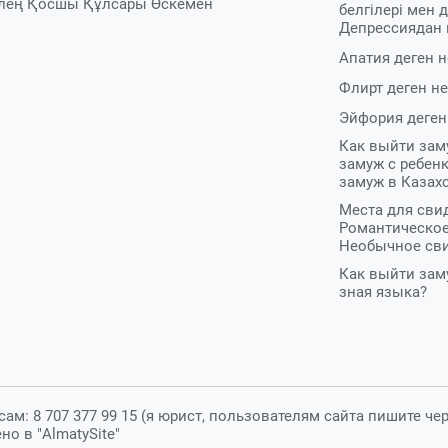
лең
Қосшы
Құлсары
Өскемен
белгілері мен 
Депрессиядан
Апатия деген 
Флирт деген не
Эйфория деген
Как выйти зам
замуж с ребен
замуж в Казах
Места для сви
Романтическое
Необычное св
Как выйти зам
зная языка?
: 8 707 377 99 15 (я юрист, пользователям сайта пишите че
о в "AlmatySite"