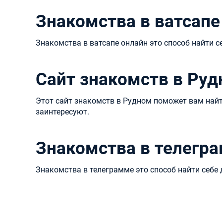
Знакомства в ватсапе
Знакомства в ватсапе онлайн это способ найти с
Сайт знакомств в Ру
Этот сайт знакомств в Рудном поможет вам найти
заинтересуют.
Знакомства в телегр
Знакомства в телеграмме это способ найти себе 