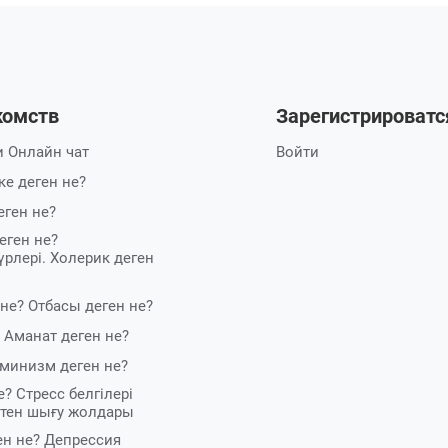
комств
Зарегистрироватс
и
Онлайн чат
Войти
ке деген не?
еген не?
еген не?
рлері. Холерик деген
 не?
Отбасы деген не?
 Аманат деген не?
минизм деген не?
е? Стресс белгілері
стен шығу жолдары
ен не? Депрессия