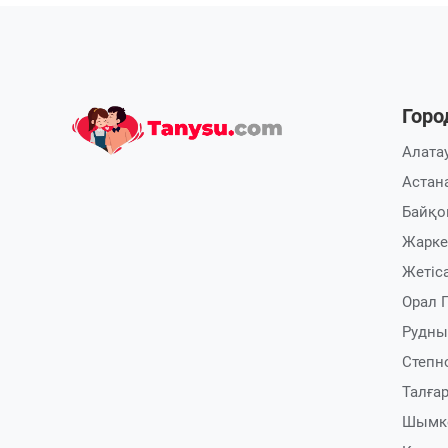
Горо
Алата
Астан
Байқо
Жарке
Жетіс
Орал
Рудны
Степн
Талға
Шымк