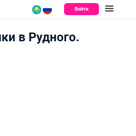
Войти
ки в Рудного.