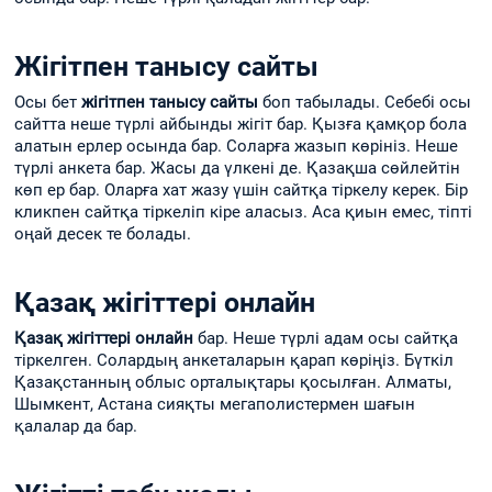
Жігітпен танысу сайты
Осы бет
жігітпен танысу сайты
боп табылады. Себебі осы
сайтта неше түрлі айбынды жігіт бар. Қызға қамқор бола
алатын ерлер осында бар. Соларға жазып көрініз. Неше
түрлі анкета бар. Жасы да үлкені де. Қазақша сөйлейтін
көп ер бар. Оларға хат жазу үшін сайтқа тіркелу керек. Бір
кликпен сайтқа тіркеліп кіре аласыз. Аса қиын емес, тіпті
оңай десек те болады.
Қазақ жігіттері онлайн
Қазақ жігіттері онлайн
бар. Неше түрлі адам осы сайтқа
тіркелген. Солардың анкеталарын қарап көріңіз. Бүткіл
Қазақстанның облыс орталықтары қосылған. Алматы,
Шымкент, Астана сияқты мегаполистермен шағын
қалалар да бар.