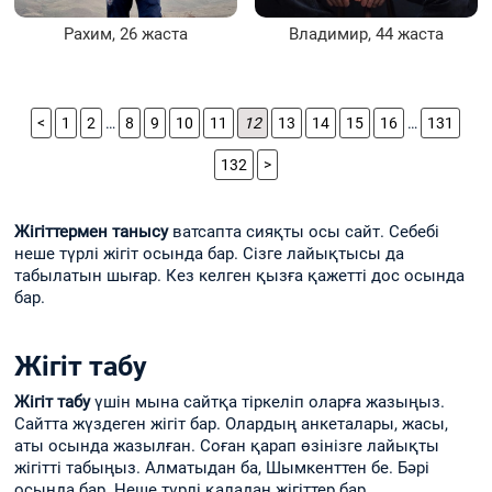
Рахим, 26 жаста
Владимир, 44 жаста
<
1
2
…
8
9
10
11
12
13
14
15
16
…
131
132
>
Жігіттермен танысу
ватсапта сияқты осы сайт. Себебі
неше түрлі жігіт осында бар. Сізге лайықтысы да
табылатын шығар. Кез келген қызға қажетті дос осында
бар.
Жігіт табу
Жігіт табу
үшін мына сайтқа тіркеліп оларға жазыңыз.
Сайтта жүздеген жігіт бар. Олардың анкеталары, жасы,
аты осында жазылған. Соған қарап өзінізге лайықты
жігітті табыңыз. Алматыдан ба, Шымкенттен бе. Бәрі
осында бар. Неше түрлі қаладан жігіттер бар.