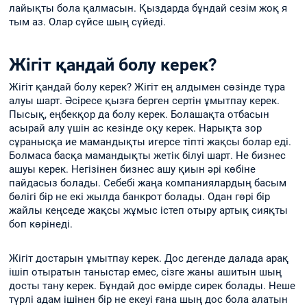
лайықты бола қалмасын. Қыздарда бұндай сезім жоқ я
тым аз. Олар сүйсе шың сүйеді.
Жігіт қандай болу керек?
Жігіт қандай болу керек? Жігіт ең алдымен сөзінде тұра
алуы шарт. Әсіресе қызға берген сертін ұмытпау керек.
Пысық, еңбекқор да болу керек. Болашақта отбасын
асырай алу үшін ас кезінде оқу керек. Нарықта зор
сұранысқа ие мамандықты игерсе тіпті жақсы болар еді.
Болмаса басқа мамандықты жетік білуі шарт. Не бизнес
ашуы керек. Негізінен бизнес ашу қиын әрі көбіне
пайдасыз болады. Себебі жаңа компаниялардың басым
бөлігі бір не екі жылда банкрот болады. Одан гөрі бір
жайлы кеңседе жақсы жұмыс істеп отыру артық сияқты
боп көрінеді.
Жігіт достарын ұмытпау керек. Дос дегенде далада арақ
ішіп отыратын таныстар емес, сізге жаны ашитын шың
досты тану керек. Бұндай дос өмірде сирек болады. Неше
түрлі адам ішінен бір не екеуі ғана шың дос бола алатын