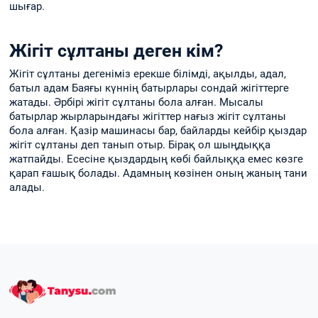
шығар.
Жігіт сұлтаны деген кім?
Жігіт сұлтаны дегеніміз ерекше білімді, ақылды, адал,
батыл адам Баяғы күннің батырлары сондай жігіттерге
жатады. Әрбірі жігіт сұлтаны бола алған. Мысалы
батырлар жырларындағы жігіттер нағыз жігіт сұлтаны
бола алған. Қазір машинасы бар, байларды кейбір қыздар
жігіт сұлтаны деп танып отыр. Бірақ ол шыңдыққа
жатпайды. Есесіне қыздардың көбі байлыққа емес көзге
қарап ғашық болады. Адамның көзінен оның жаның тани
алады.