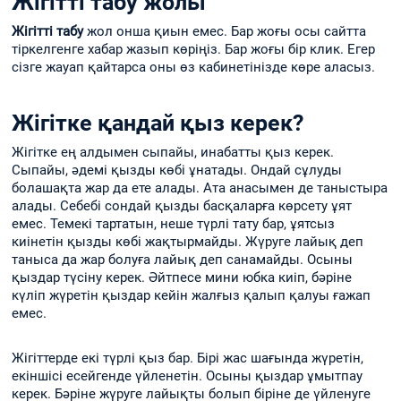
Жігітті табу жолы
Жігітті табу
жол онша қиын емес. Бар жоғы осы сайтта
тіркелгенге хабар жазып көріңіз. Бар жоғы бір клик. Егер
сізге жауап қайтарса оны өз кабинетінізде көре аласыз.
Жігітке қандай қыз керек?
Жігітке ең алдымен сыпайы, инабатты қыз керек.
Сыпайы, әдемі қызды көбі ұнатады. Ондай сұлуды
болашақта жар да ете алады. Ата анасымен де таныстыра
алады. Себебі сондай қызды басқаларға көрсету ұят
емес. Темекі тартатын, неше түрлі тату бар, ұятсыз
киінетін қызды көбі жақтырмайды. Жүруге лайық деп
таныса да жар болуға лайық деп санамайды. Осыны
қыздар түсіну керек. Әйтпесе мини юбка киіп, бәріне
күліп жүретін қыздар кейін жалғыз қалып қалуы ғажап
емес.
Жігіттерде екі түрлі қыз бар. Бірі жас шағында жүретін,
екіншісі есейгенде үйленетін. Осыны қыздар ұмытпау
керек. Бәріне жүруге лайықты болып біріне де үйленуге