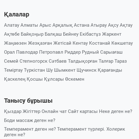
Қалалар
Алатау
Алматы
Арыс
Арқалық
Астана
Атырау
Ақсу
Ақтау
Ақтөбе
Байқоңыр
Балқаш
Бейнеу
Екібастұз
Жаркент
Жаңаөзен
Жезқазған
Жетісай
Кентау
Костанай
Көкшетау
Орал
Павлодар
Петропавл
Риддер
Рудный
Сарыағаш
Семей
Степногорск
Сәтбаев
Талдықорған
Талғар
Тараз
Теміртау
Түркістан
Шу
Шымкент
Щучинск
Қарағанды
Қаскелең
Қосшы
Құлсары
Өскемен
Танысу бұрышы
Қыздар
Жігіттер
Онлайн чат
Сайт картасы
Неке деген не?
Боди массаж деген не?
Темперамент деген не? Темперамент түрлері. Холерик
деген не?