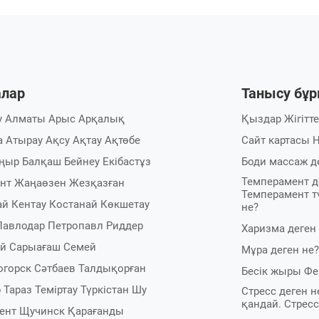
алар
Танысу бұ
у
Алматы
Арыс
Арқалық
Қыздар
Жігітт
а
Атырау
Ақсу
Ақтау
Ақтөбе
Сайт картасы
Н
ңыр
Балқаш
Бейнеу
Екібастұз
Боди массаж д
Темперамент д
нт
Жаңаөзен
Жезқазған
Темперамент тү
ай
Кентау
Костанай
Көкшетау
не?
Павлодар
Петропавл
Риддер
Харизма деген
й
Сарыағаш
Семей
Мұра деген не?
огорск
Сәтбаев
Талдықорған
Бесік жыры
Фе
р
Тараз
Теміртау
Түркістан
Шу
Стресс деген н
қандай. Стрес
ент
Щучинск
Қарағанды