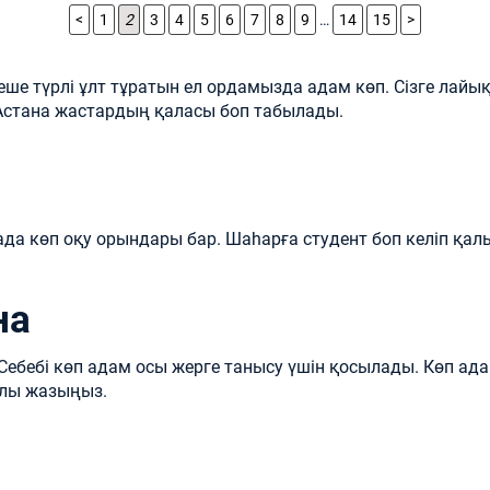
<
1
2
3
4
5
6
7
8
9
…
14
15
>
еше түрлі ұлт тұратын ел ордамызда адам көп. Сізге лай
н Астана жастардың қаласы боп табылады.
лада көп оқу орындары бар. Шаһарға студент боп келіп қал
на
Себебі көп адам осы жерге танысу үшін қосылады. Көп ада
қылы жазыңыз.