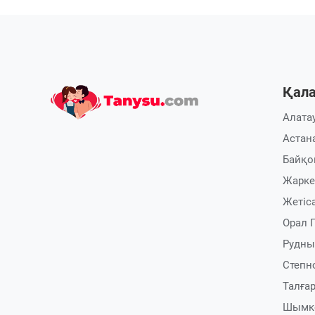
Қал
Алата
Астан
Байқо
Жарке
Жетіс
Орал
Рудны
Степн
Талға
Шымк