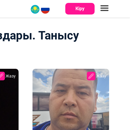
Кіру
здары. Танысу
Жазу
Жазу