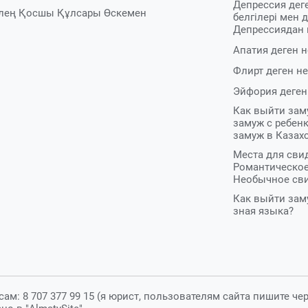
Депрессия дег
лең
Қосшы
Құлсары
Өскемен
белгілері мен 
Депрессиядан
Апатия деген 
Флирт деген не
Эйфория деген
Как выйти зам
замуж с ребен
замуж в Казах
Места для сви
Романтическое
Необычное св
Как выйти зам
зная языка?
: 8 707 377 99 15 (я юрист, пользователям сайта пишите че