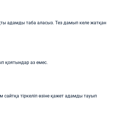
ықты адамды таба аласыз. Тез дамып келе жатқан
ып қоятындар аз емес.
м сайтқа тіркеліп өзіне қажет адамды тауып