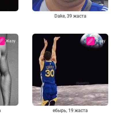
Dake, 39 жаста
Жазу
Жазу
а
ебырь, 19 жаста