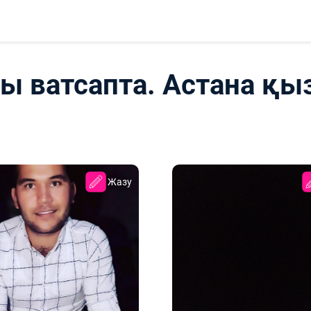
ты ватсапта. Астана қы
Жазу