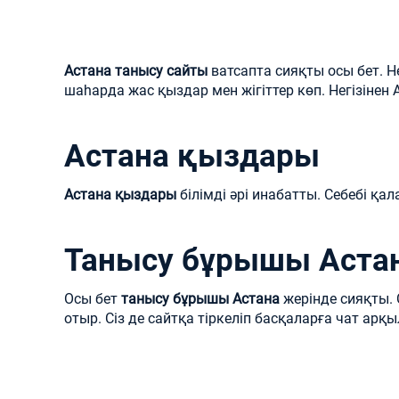
Астана танысу сайты
ватсапта сияқты осы бет. Н
шаһарда жас қыздар мен жігіттер көп. Негізіне
Астана қыздары
Астана қыздары
білімді әрі инабатты. Себебі қа
Танысу бұрышы Аста
Осы бет
танысу бұрышы Астана
жерінде сияқты. 
отыр. Сіз де сайтқа тіркеліп басқаларға чат ар