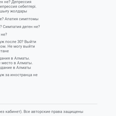
ен не? Депрессия
депрессия себептері.
 шығу жолдары
не? Апатия симптомы
? Симпатия деген не?
 не?
уж после 30? Выйти
ком. Не могу выйти
стане
дания в Алматы.
 место в Алматы.
идание в Алматы
уж за иностранца не
рез кабинет). Все авторские права защищены