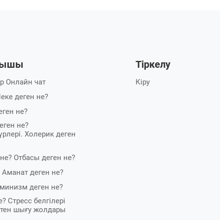
рышы
Тіркелу
ер
Онлайн чат
Кіру
еке деген не?
еген не?
еген не?
рлері. Холерик деген
 не?
Отбасы деген не?
 Аманат деген не?
минизм деген не?
е? Стресс белгілері
стен шығу жолдары