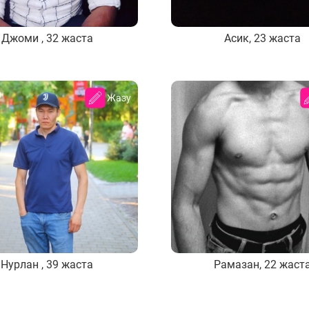
Джоми , 32 жаста
Асик, 23 жаста
Жазу
Нурлан , 39 жаста
Рамазан, 22 жаст